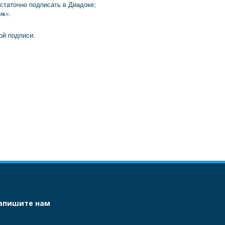
статочно подписать в Диадоке;
ик».
ой подписи.
апишите нам