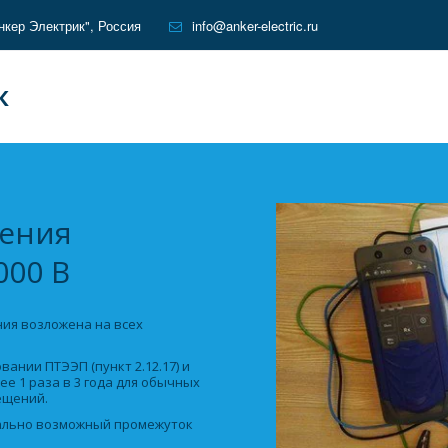
кер Электрик"
,
Россия
info@anker-electric.ru
К
ния 

000 В
нее 1 раза в 3 года для обычных 
ещений. 