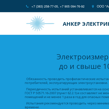
+7 (383) 258-77-05
,
+7 905 094-76-92
ООО "Ан
АНКЕР ЭЛЕКТРИ
Электроизмере
до и свыше 1
  Обязанность проводить профилактические испытания возложена на всех 
потребителей, эксплуатирующих электроустановки. 
  Периодичность испытаний устанавливается на основании ПТЭЭП (пункт 2.12.17) и 
ГОСТ Р 50571.16-2007 (пункт 62.2.1) и составляет не ме
помещений и не менее 1 раза в год для опасных пом
  Испытания рекомендуется проводить через минимально возможный промежуток 
времени. 