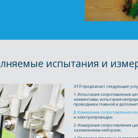
лняемые испытания и изме
ЭТЛ предлагает следующие услуг
1. Испытания сопротивления це
элементами, испытания непрер
проводники главной и дополнит
2. 
Измерение сопротивления из
и электропроводки. 
3. Измерения сопротивления цепи
заземлением нейтрали. 