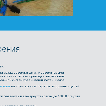
рения
и: 
пи между заземлителями и заземляемыми 
ывности защитных проводников, включая 
ельной систем уравнивания потенциалов. 
оляции
 электрических аппаратов, вторичных цепей 
 фаза-нуль в электроустановках до 1000 В с глухим 