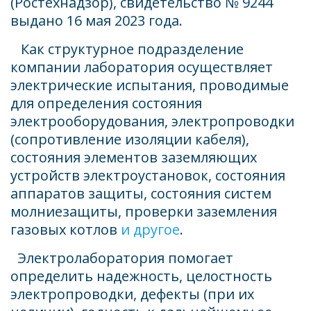
(Ростехнадзор), свидетельство № 9244 
выдано 16 мая 2023 года. 
   Как структурное подразделение 
компании лаборатория осуществляет 
электрические испытания, проводимые 
для определения состояния 
электрооборудования, электропроводки 
(сопротивление изоляции кабеля), 
состояния элементов заземляющих 
устройств электроустановок, состояния 
аппаратов защиты, состояния систем 
молниезащиты, проверки заземления 
газовых котлов 
и другое
. 
  Электролаборатория помогает 
определить надежность, целостность 
Испытания
электропроводки, дефекты (при их 
лестниц и