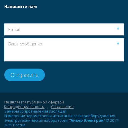
Напишите нам
*
*
Отправить
Не является публичной офертой                                                                       
Конфиденциальность
   |   
Соглашение
Замеры сопротивления изоляции
Измерения параметров и испытания электрооборудования
Электротехническая лаборатория "
Анкер Электрик"
 ©
 2017-
2025 Россия